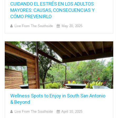
CUIDANDO EL ESTRÉS EN LOS ADULTOS
MAYORES: CAUSAS, CONSECUENCIAS Y
CÓMO PREVENIRLO
Live From The Southside
May 20, 2025
Wellness Spots to Enjoy in South San Antonio
& Beyond
Live From The Southside
April 10, 2025